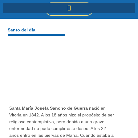
Ir
DONACIONES
al
contenido
Santo del día
Santa
María Josefa Sancho de Guerra
nació en
Vitoria en 1842. A los 18 años hizo el propósito de ser
religiosa contemplativa, pero debido a una grave
enfermedad no pudo cumplir este deseo. A los 22
años entró en las Siervas de María. Cuando estaba a