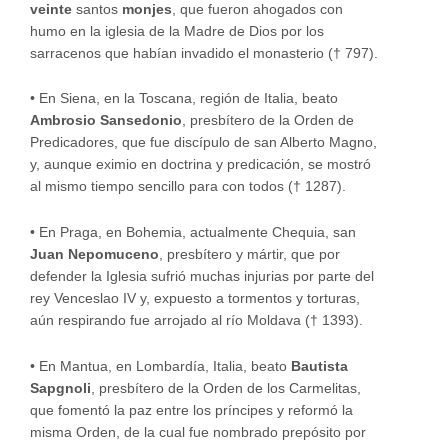
veinte
santos
monjes
, que fueron ahogados con
humo en la iglesia de la Madre de Dios por los
sarracenos que habían invadido el monasterio († 797).
•
En Siena, en la Toscana, región de Italia, beato
Ambrosio Sansedonio
, presbítero de la Orden de
Predicadores, que fue discípulo de san Alberto Magno,
y, aunque eximio en doctrina y predicación, se mostró
al mismo tiempo sencillo para con todos († 1287).
•
En Praga, en Bohemia, actualmente Chequia, san
Juan Nepomuceno
, presbítero y mártir, que por
defender la Iglesia sufrió muchas injurias por parte del
rey Venceslao IV y, expuesto a tormentos y torturas,
aún respirando fue arrojado al río Moldava († 1393).
•
En Mantua, en Lombardía, Italia, beato
Bautista
Sapgnoli
, presbítero de la Orden de los Carmelitas,
que fomentó la paz entre los príncipes y reformó la
misma Orden, de la cual fue nombrado prepósito por