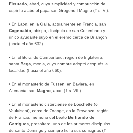
Eleuterio
, abad, cuya simplicidad y compunción de
espíritu alabó el papa san Gregorio I Magno († s. VI).
•
En Laon, en la Galia, actualmente en Francia, san
Cagnoaldo
, obispo, discípulo de san Columbano y
único ayudante suyo en el eremo cerca de Briançon
(hacia el año 632).
•
En el litoral de Cumberland, región de Inglaterra,
santa
Bega
, monja, cuyo nombre adoptó después la
localidad (hacia el año 660).
•
En el monasterio de Füssen, en Baviera, en
Alemania, san
Magno
, abad († s. VIII).
•
En el monasterio cisterciense de Boschette (o
Vauluisant), cerca de Orange, en la Provenza, región
de Francia, memoria del beato
Bertrando de
Garrigues
, presbítero, uno de los primeros discípulos
de santo Domingo y siempre fiel a sus consignas (†