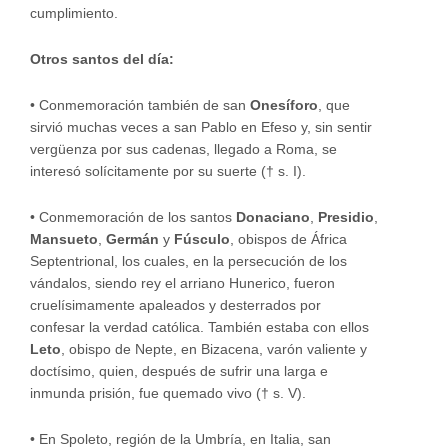
cumplimiento.
Otros santos del día:
•
Conmemoración también de san
Onesíforo
, que
sirvió muchas veces a san Pablo en Efeso y, sin sentir
vergüenza por sus cadenas, llegado a Roma, se
interesó solícitamente por su suerte († s. I).
•
Conmemoración de los santos
Donaciano
,
Presidio
,
Mansueto
,
Germán
y
Fúsculo
, obispos de África
Septentrional, los cuales, en la persecución de los
vándalos, siendo rey el arriano Hunerico, fueron
cruelísimamente apaleados y desterrados por
confesar la verdad católica. También estaba con ellos
Leto
, obispo de Nepte, en Bizacena, varón valiente y
doctísimo, quien, después de sufrir una larga e
inmunda prisión, fue quemado vivo († s. V).
•
En Spoleto, región de la Umbría, en Italia, san