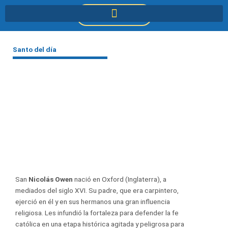
Ir
DONACIONES
al
contenido
Santo del día
San
Nicolás Owen
nació en Oxford (Inglaterra), a
mediados del siglo XVI. Su padre, que era carpintero,
ejerció en él y en sus hermanos una gran influencia
religiosa. Les infundió la fortaleza para defender la fe
católica en una etapa histórica agitada y peligrosa para