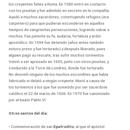
los creyentes fieles a Roma. En 1580 entró en contacto
con los jesuitas y fue admitido en secreto en la compañía.
Ayudó a muchos sacerdotes, construyendo refugios (era
carpintero) para que pudieran esconderse en aquellos
tiempos de sangrientas persecuciones, logrando salvar a
muchos. Fue patente su fe, audacia, fortaleza y ardor
apostólico. En 1594 fue detenido (años antes también
estuvo preso y fue torturado) y después liberado, pues
alguien pagó su rescate, tras sufrir muchos tormentos.
Volvió a ser apresado en 1605, junto con otros jesuitas, y
conducido a la Torre de Londres, donde fue torturado.
No desveló ninguno de los muchos escondites que había
fabricado ni delató a ningún creyente. Murió a causa de
los tormentos a los que fue sometido por ser sacerdote
católico el 22 de marzo de 1606. En 1970 fue canonizado
por el beato Pablo VI.
Otros santos del día:
•
Conmemoración de san
Epafrodito
, al que el apóstol