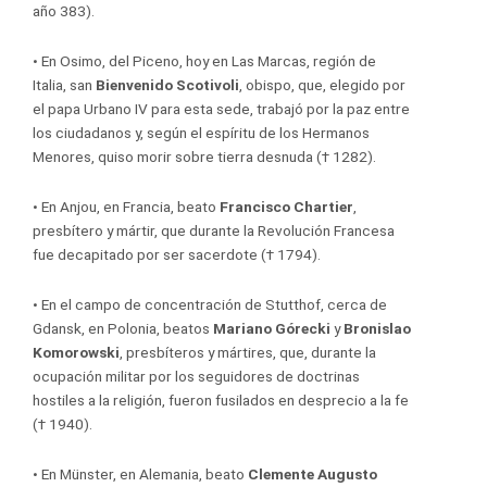
año 383).
•
En Osimo, del Piceno, hoy en Las Marcas, región de
Italia, san
Bienvenido Scotivoli
, obispo, que, elegido por
el papa Urbano IV para esta sede, trabajó por la paz entre
los ciudadanos y, según el espíritu de los Hermanos
Menores, quiso morir sobre tierra desnuda († 1282).
•
En Anjou, en Francia, beato
Francisco Chartier
,
presbítero y mártir, que durante la Revolución Francesa
fue decapitado por ser sacerdote († 1794).
•
En el campo de concentración de Stutthof, cerca de
Gdansk, en Polonia, beatos
Mariano Górecki
y
Bronislao
Komorowski
, presbíteros y mártires, que, durante la
ocupación militar por los seguidores de doctrinas
hostiles a la religión, fueron fusilados en desprecio a la fe
(† 1940).
•
En Münster, en Alemania, beato
Clemente Augusto