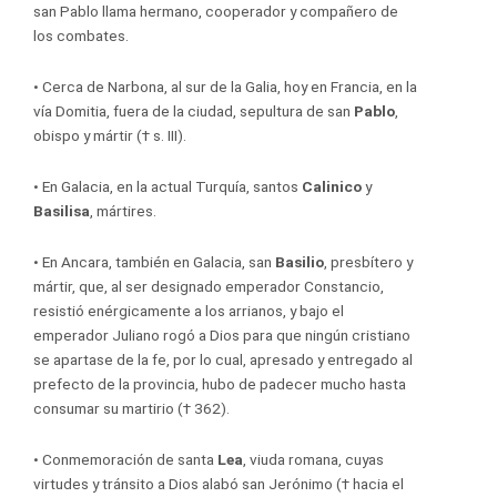
san Pablo llama hermano, cooperador y compañero de
los combates.
•
Cerca de Narbona, al sur de la Galia, hoy en Francia, en la
vía Domitia, fuera de la ciudad, sepultura de san
Pablo
,
obispo y mártir († s. III).
•
En Galacia, en la actual Turquía, santos
Calinico
y
Basilisa
, mártires.
•
En Ancara, también en Galacia, san
Basilio
, presbítero y
mártir, que, al ser designado emperador Constancio,
resistió enérgicamente a los arrianos, y bajo el
emperador Juliano rogó a Dios para que ningún cristiano
se apartase de la fe, por lo cual, apresado y entregado al
prefecto de la provincia, hubo de padecer mucho hasta
consumar su martirio († 362).
•
Conmemoración de santa
Lea
, viuda romana, cuyas
virtudes y tránsito a Dios alabó san Jerónimo († hacia el