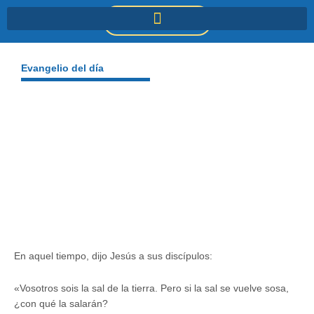
Ir
DONACIONES
al
contenido
Evangelio del día
En aquel tiempo, dijo Jesús a sus discípulos:
«Vosotros sois la sal de la tierra. Pero si la sal se vuelve sosa,
¿con qué la salarán?