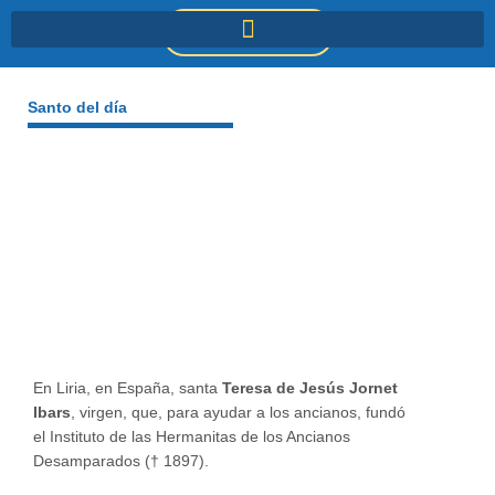
Ir
DONACIONES
al
contenido
Santo del día
En Liria, en España, santa
Teresa de Jesús Jornet
Ibars
, virgen, que, para ayudar a los ancianos, fundó
el Instituto de las Hermanitas de los Ancianos
Desamparados († 1897).