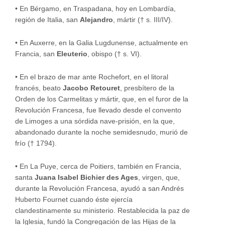
•
En Bérgamo, en Traspadana, hoy en Lombardía,
región de Italia, san
Alejandro
, mártir († s. III/IV).
•
En Auxerre, en la Galia Lugdunense, actualmente en
Francia, san
Eleuterio
, obispo († s. VI).
•
En el brazo de mar ante Rochefort, en el litoral
francés, beato
Jacobo Retouret
, presbítero de la
Orden de los Carmelitas y mártir, que, en el furor de la
Revolución Francesa, fue llevado desde el convento
de Limoges a una sórdida nave-prisión, en la que,
abandonado durante la noche semidesnudo, murió de
frío († 1794).
•
En La Puye, cerca de Poitiers, también en Francia,
santa
Juana Isabel Bichier des Ages
, virgen, que,
durante la Revolución Francesa, ayudó a san Andrés
Huberto Fournet cuando éste ejercía
clandestinamente su ministerio. Restablecida la paz de
la Iglesia, fundó la Congregación de las Hijas de la