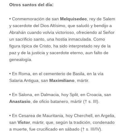
Otros santos del día:
•
Conmemoración de san
Melquisedec
, rey de Salem
y sacerdote del Dios Altísimo, que saludó y bendijo a
Abrahán cuando volvía victorioso, ofreciendo al Señor
un sacrificio santo, una hostia inmaculada. Como
figura típica de Cristo, ha sido interpretado rey de la
paz y de la justicia y sacerdote eterno, aun falto de
genealogía.
•
En Roma, en el cementerio de Basila, en la vía
Salaria Antigua, san
Maximiliano
, mártir.
•
En Salona, en Dalmacia, hoy Split, en Croacia, san
Anastasio
, de oficio batanero, mártir († s. III).
•
En Cesarea de Mauritania, hoy Cherchell, en Argelia,
san
Víctor
, mártir, que, según la tradición, condenado
a muerte, fue crucificado en sábado († s. III/IV).