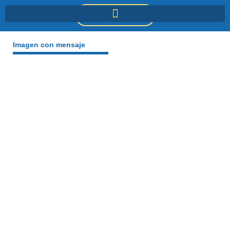
Ir
DONACIONES
al
contenido
Imagen con mensaje