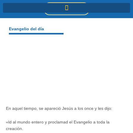
Ir
DONACIONES
al
contenido
Evangelio del día
En aquel tiempo, se apareció Jesús a los once y les dijo:
«ld al mundo entero y proclamad el Evangelio a toda la
creación.