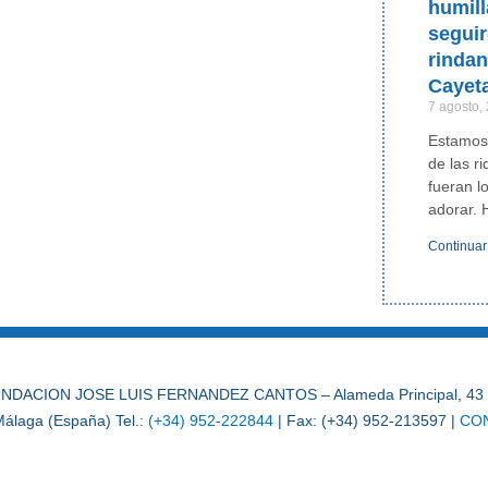
humill
segui
rinda
Cayet
7 agosto,
Estamos
de las r
fueran l
adorar. 
Continuar
NDACION JOSE LUIS FERNANDEZ CANTOS – Alameda Principal, 43 
álaga (España) Tel.:
(+34) 952-222844
| Fax: (+34) 952-213597 |
CO