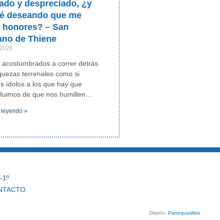
ado y despreciado, ¿y
ré deseando que me
n honores? – San
ano de Thiene
 2026
 acostumbrados a correr detrás
iquezas terrenales como si
os ídolos a los que hay que
Huimos de que nos humillen
 leyendo »
-1º
NTACTO
Diseño:
ParroquiaWeb