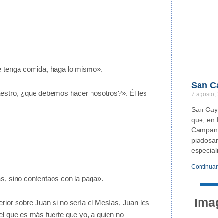
ue tenga comida, haga lo mismo».
San C
aestro, ¿qué debemos hacer nosotros?». Él les
7 agosto,
San Caye
que, en 
Campania
piadosam
especia
Continuar
s, sino contentaos con la paga».
Ima
rior sobre Juan si no sería el Mesías, Juan les
el que es más fuerte que yo, a quien no