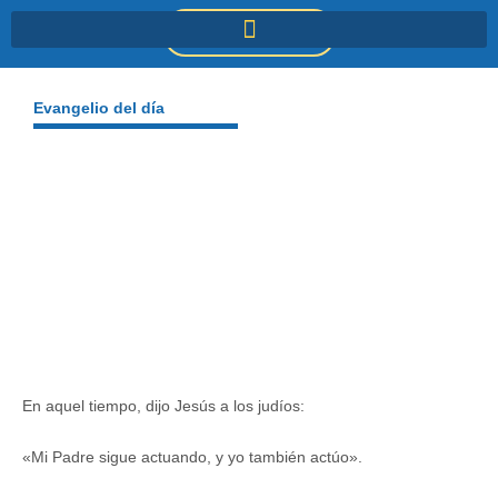
Ir
DONACIONES
al
contenido
Evangelio del día
En aquel tiempo, dijo Jesús a los judíos:
«Mi Padre sigue actuando, y yo también actúo».