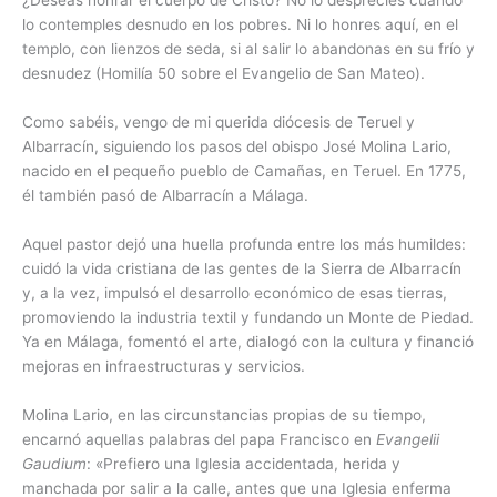
¿Deseas honrar el cuerpo de Cristo? No lo desprecies cuando
lo contemples desnudo en los pobres. Ni lo honres aquí, en el
templo, con lienzos de seda, si al salir lo abandonas en su frío y
desnudez (Homilía 50 sobre el Evangelio de San Mateo).
Como sabéis, vengo de mi querida diócesis de Teruel y
Albarracín, siguiendo los pasos del obispo José Molina Lario,
nacido en el pequeño pueblo de Camañas, en Teruel. En 1775,
él también pasó de Albarracín a Málaga.
Aquel pastor dejó una huella profunda entre los más humildes:
cuidó la vida cristiana de las gentes de la Sierra de Albarracín
y, a la vez, impulsó el desarrollo económico de esas tierras,
promoviendo la industria textil y fundando un Monte de Piedad.
Ya en Málaga, fomentó el arte, dialogó con la cultura y financió
mejoras en infraestructuras y servicios.
Molina Lario, en las circunstancias propias de su tiempo,
encarnó aquellas palabras del papa Francisco en
Evangelii
Gaudium
: «Prefiero una Iglesia accidentada, herida y
manchada por salir a la calle, antes que una Iglesia enferma