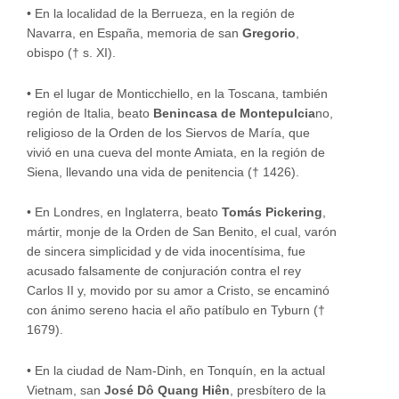
• En la localidad de la Berrueza, en la región de
Navarra, en España, memoria de san
Gregorio
,
obispo († s. XI).
• En el lugar de Monticchiello, en la Toscana, también
región de Italia, beato
Benincasa de Montepulcia
no,
religioso de la Orden de los Siervos de María, que
vivió en una cueva del monte Amiata, en la región de
Siena, llevando una vida de penitencia († 1426).
• En Londres, en Inglaterra, beato
Tomás Pickering
,
mártir, monje de la Orden de San Benito, el cual, varón
de sincera simplicidad y de vida inocentísima, fue
acusado falsamente de conjuración contra el rey
Carlos II y, movido por su amor a Cristo, se encaminó
con ánimo sereno hacia el año patíbulo en Tyburn (†
1679).
• En la ciudad de Nam-Dinh, en Tonquín, en la actual
Vietnam, san
José Dô Quang Hiên
, presbítero de la