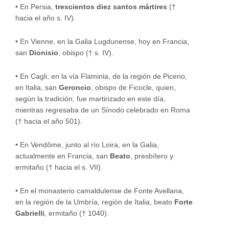
• En Persia,
trescientos diez santos mártires
(†
hacia el año s. IV).
• En Vienne, en la Galia Lugdunense, hoy en Francia,
san
Dionisio
, obispo († s. IV).
• En Cagli, en la vía Flaminia, de la región de Piceno,
en Italia, san
Geroncio
, obispo de Ficocle, quien,
según la tradición, fue martirizado en este día,
mientras regresaba de un Sínodo celebrado en Roma
(† hacia el año 501).
• En Vendôme, junto al río Loira, en la Galia,
actualmente en Francia, san
Beato
, presbítero y
ermitaño († hacia el s. VII).
• En el monasterio camaldulense de Fonte Avellana,
en la región de la Umbría, región de Italia, beato
Forte
Gabrielli
, ermitaño († 1040).