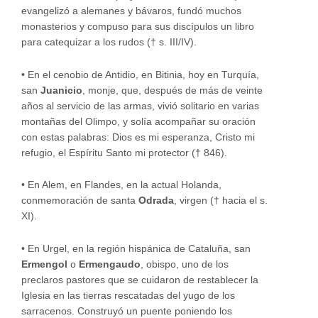
evangelizó a alemanes y bávaros, fundó muchos
monasterios y compuso para sus discípulos un libro
para catequizar a los rudos († s. III/IV).
•
En el cenobio de Antidio, en Bitinia, hoy en Turquía,
san
Juanicio
, monje, que, después de más de veinte
años al servicio de las armas, vivió solitario en varias
montañas del Olimpo, y solía acompañar su oración
con estas palabras: Dios es mi esperanza, Cristo mi
refugio, el Espíritu Santo mi protector († 846).
•
En Alem, en Flandes, en la actual Holanda,
conmemoración de santa
Odrada
, virgen († hacia el s.
XI).
•
En Urgel, en la región hispánica de Cataluña, san
Ermengol
o
Ermengaudo
, obispo, uno de los
preclaros pastores que se cuidaron de restablecer la
Iglesia en las tierras rescatadas del yugo de los
sarracenos. Construyó un puente poniendo los