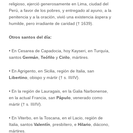
religioso, ejerció generosamente en Lima, ciudad del
Perú, a favor de los pobres, y entregado al ayuno, a la
penitencia y a la oración, vivió una existencia áspera y
humilde, pero irradiante de caridad († 1639).
Otros santos del día:
•
En Cesarea de Capadocia, hoy Kayseri, en Turquía,
santos
Germán
,
Teófilo
y
Cirilo
, mártires.
•
En Agrigento, en Sicilia, región de Italia, san
Libertino
, obispo y mártir († s. III/IV).
•
En la región de Lauragais, en la Galia Narbonense,
en la actual Francia, san
Pápulo
, venerado como
mártir († s. III/IV).
•
En Viterbo, en la Toscana, en el Lacio, región de
Italia, santos
Valentín
, presbítero, e
Hilario
, diácono,
mártires.