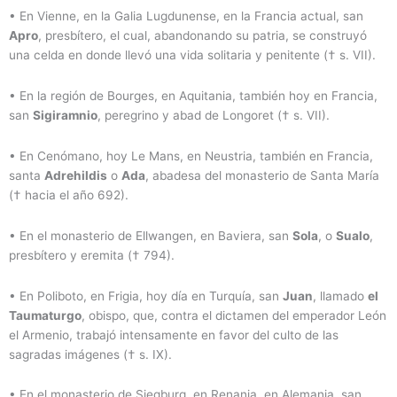
• En Vienne, en la Galia Lugdunense, en la Francia actual, san
Apro
, presbítero, el cual, abandonando su patria, se construyó
una celda en donde llevó una vida solitaria y penitente († s. VII).
• En la región de Bourges, en Aquitania, también hoy en Francia,
san
Sigiramnio
, peregrino y abad de Longoret († s. VII).
• En Cenómano, hoy Le Mans, en Neustria, también en Francia,
santa
Adrehildis
o
Ada
, abadesa del monasterio de Santa María
(† hacia el año 692).
• En el monasterio de Ellwangen, en Baviera, san
Sola
, o
Sualo
,
presbítero y eremita († 794).
• En Poliboto, en Frigia, hoy día en Turquía, san
Juan
, llamado
el
Taumaturgo
, obispo, que, contra el dictamen del emperador León
el Armenio, trabajó intensamente en favor del culto de las
sagradas imágenes († s. IX).
• En el monasterio de Siegburg, en Renania, en Alemania, san