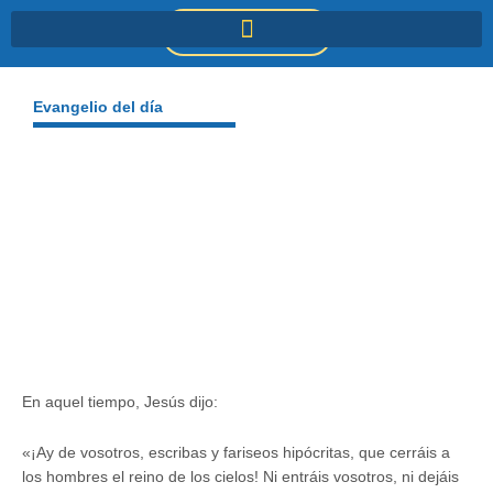
Ir
DONACIONES
al
contenido
Evangelio del día
En aquel tiempo, Jesús dijo:
«¡Ay de vosotros, escribas y fariseos hipócritas, que cerráis a
los hombres el reino de los cielos! Ni entráis vosotros, ni dejáis