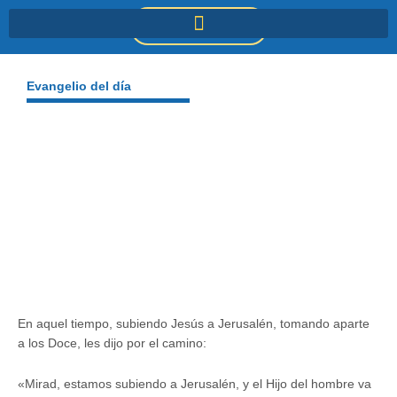
Ir
DONACIONES
al
contenido
Evangelio del día
En aquel tiempo, subiendo Jesús a Jerusalén, tomando aparte
a los Doce, les dijo por el camino:
«Mirad, estamos subiendo a Jerusalén, y el Hijo del hombre va