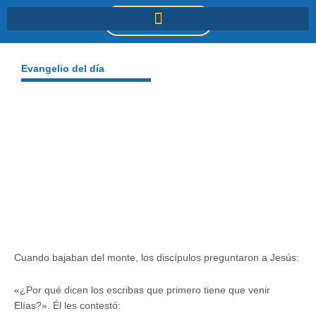
Ir
DONACIONES
al
contenido
Evangelio del día
Cuando bajaban del monte, los discípulos preguntaron a Jesús:
«¿Por qué dicen los escribas que primero tiene que venir
Elías?». Él les contestó: