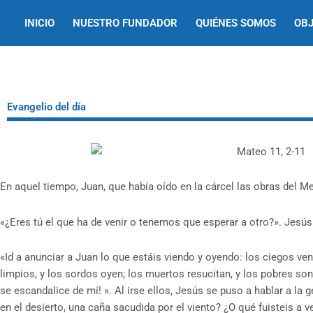
Ir
INICIO
NUESTRO FUNDADOR
QUIÉNES SOMOS
OBJ
al
contenido
Evangelio del día
En aquel tiempo, Juan, que había oído en la cárcel las obras del M
«¿Eres tú el que ha de venir o tenemos que esperar a otro?». Jesús
«Id a anunciar a Juan lo que estáis viendo y oyendo: los ciegos ve
limpios, y los sordos oyen; los muertos resucitan, y los pobres so
se escandalice de mí! ». Al irse ellos, Jesús se puso a hablar a la
en el desierto, una caña sacudida por el viento? ¿O qué fuisteis a v