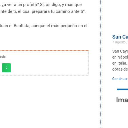
, ¿a ver a un profeta? Sí, os digo, y más que
te de ti, el cual preparará tu camino ante ti”.
uan el Bautista; aunque el más pequeño en el
San Ca
7 agosto,
San Caye
en Nápol
ículo
en Itali
obras de
Continuar
Ima