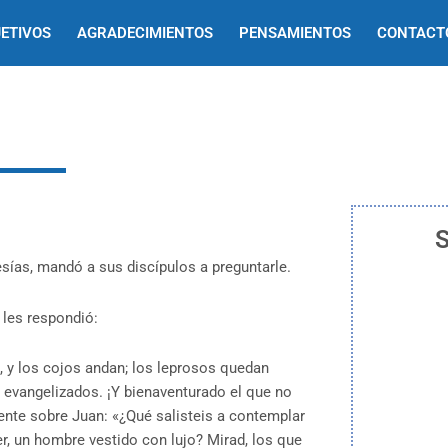
ETIVOS
AGRADECIMIENTOS
PENSAMIENTOS
CONTACT
S
esías, mandó a sus discípulos a preguntarle.
 les respondió:
n, y los cojos andan; los leprosos quedan
n evangelizados. ¡Y bienaventurado el que no
 gente sobre Juan: «¿Qué salisteis a contemplar
er, un hombre vestido con lujo? Mirad, los que