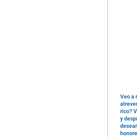
Veo a 
atreve
rico? 
y desp
desean
honore