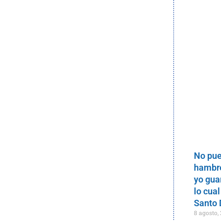
No pue
hambre
yo gua
lo cual
Santo
8 agosto,