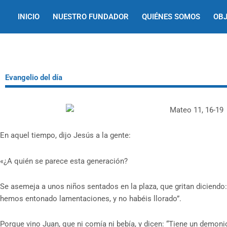
Ir
INICIO
NUESTRO FUNDADOR
QUIÉNES SOMOS
OBJ
al
contenido
Evangelio del día
En aquel tiempo, dijo Jesús a la gente:
«¿A quién se parece esta generación?
Se asemeja a unos niños sentados en la plaza, que gritan diciendo:
hemos entonado lamentaciones, y no habéis llorado”.
Porque vino Juan, que ni comía ni bebía, y dicen: “Tiene un demoni