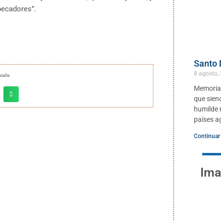
pecadores”.
Santo
8 agosto,
ículo
Memoria 
que sien
humilde m
países ag
Continuar
Ima