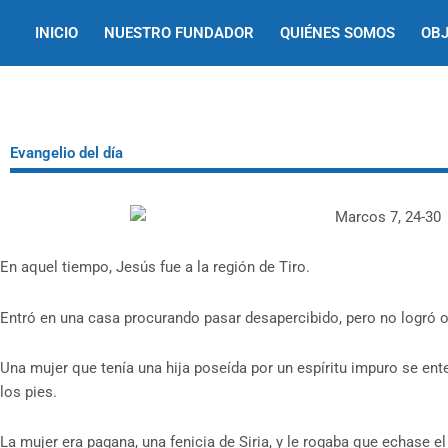
Ir
INICIO
NUESTRO FUNDADOR
QUIÉNES SOMOS
OBJ
al
contenido
Evangelio del día
En aquel tiempo, Jesús fue a la región de Tiro.
Entró en una casa procurando pasar desapercibido, pero no logró o
Una mujer que tenía una hija poseída por un espíritu impuro se ente
los pies.
La mujer era pagana, una fenicia de Siria, y le rogaba que echase e