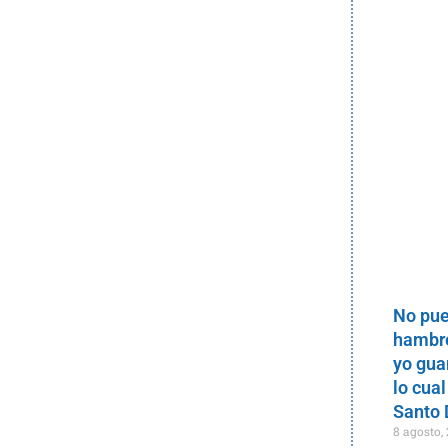
No pue
hambre
yo gua
lo cual
Santo
8 agosto,