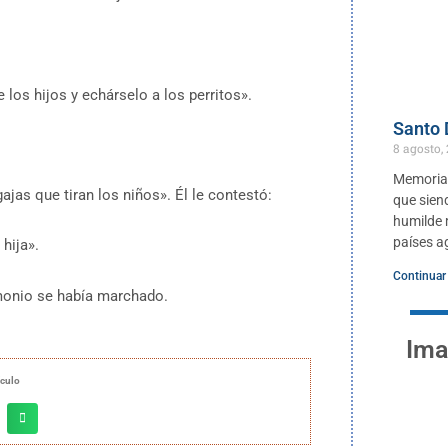
 los hijos y echárselo a los perritos».
Santo
8 agosto,
Memoria 
jas que tiran los niños». Él le contestó:
que sien
humilde m
países ag
hija».
Continuar
emonio se había marchado.
Ima
ículo