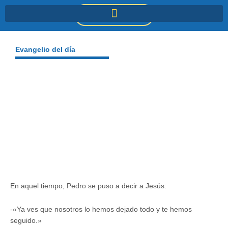
Ir
DONACIONES
al
contenido
Evangelio del día
En aquel tiempo, Pedro se puso a decir a Jesús:
-«Ya ves que nosotros lo hemos dejado todo y te hemos
seguido.»