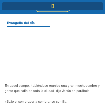
Ir
DONACIONES
al
contenido
Evangelio del día
En aquel tiempo, habiéndose reunido una gran muchedumbre y
gente que salía de toda la ciudad, dijo Jesús en parábola:
«Salió el sembrador a sembrar su semilla.