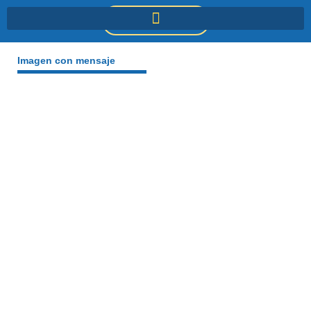
Ir
DONACIONES
al
contenido
Imagen con mensaje