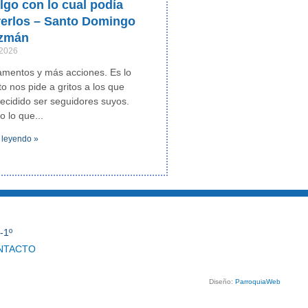
lgo con lo cual podía
rerlos – Santo Domingo
zmán
 2026
mentos y más acciones. Es lo
to nos pide a gritos a los que
cidido ser seguidores suyos.
o lo que
 leyendo »
-1º
NTACTO
Diseño:
ParroquiaWeb