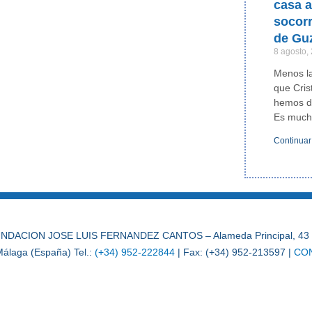
casa a
socor
de Gu
8 agosto,
Menos la
que Cris
hemos de
Es much
Continuar
NDACION JOSE LUIS FERNANDEZ CANTOS – Alameda Principal, 43 
álaga (España) Tel.:
(+34) 952-222844
| Fax: (+34) 952-213597 |
CO