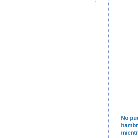
No pue
hambre
mientr