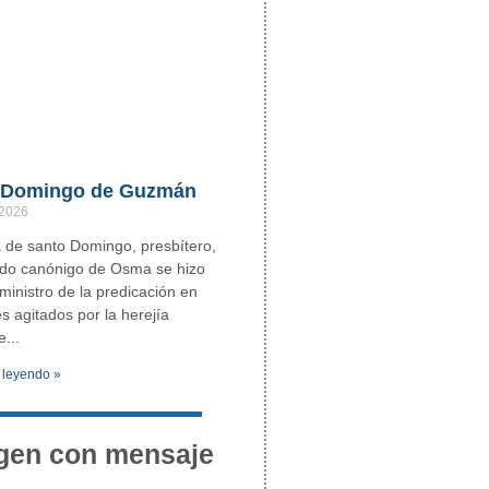
 Domingo de Guzmán
 2026
de santo Domingo, presbítero,
ndo canónigo de Osma se hizo
ministro de la predicación en
es agitados por la herejía
e
 leyendo »
gen con mensaje