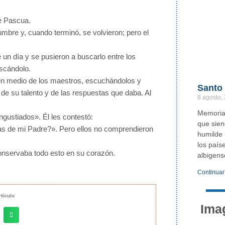
de Pascua.
mbre y, cuando terminó, se volvieron; pero el
un día y se pusieron a buscarlo entre los
uscándolo.
o en medio de los maestros, escuchándolos y
Santo
e su talento y de las respuestas que daba. Al
8 agosto,
Memoria 
gustiados». Él les contestó:
que sie
as de mi Padre?». Pero ellos no comprendieron
humilde 
los país
conservaba todo esto en su corazón.
albigens
Continuar
tículo
Ima