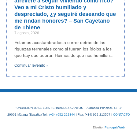
atreveré a seguir viviendo como rico?
Veo a mi Cristo humillado y
despreciado, ¿y seguiré deseando que
me rindan honores? – San Cayetano
de Thiene
7 agosto, 2026
Estamos acostumbrados a correr detrás de las
riquezas terrenales como si fueran los ídolos a los
que hay que adorar. Huimos de que nos humillen
Continuar leyendo »
FUNDACION JOSE LUIS FERNANDEZ CANTOS – Alameda Principal, 43 -1º
29001 Málaga (España) Tel.:
(+34) 952-222844
| Fax: (+34) 952-213597 |
CONTACTO
Diseño:
ParroquiaWeb