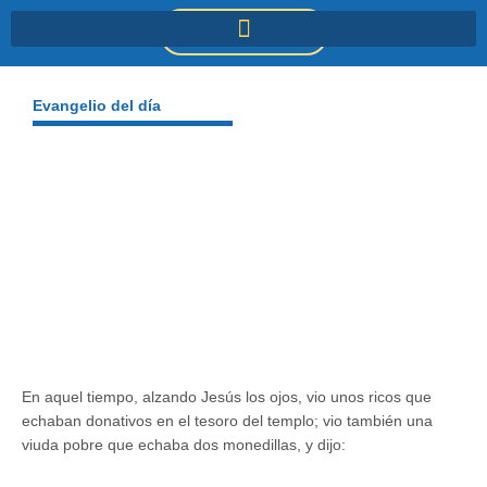
Ir
DONACIONES
al
contenido
Evangelio del día
En aquel tiempo, alzando Jesús los ojos, vio unos ricos que
echaban donativos en el tesoro del templo; vio también una
viuda pobre que echaba dos monedillas, y dijo: