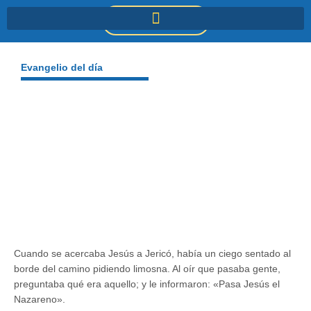
Ir
DONACIONES
al
contenido
Evangelio del día
Cuando se acercaba Jesús a Jericó, había un ciego sentado al
borde del camino pidiendo limosna. Al oír que pasaba gente,
preguntaba qué era aquello; y le informaron: «Pasa Jesús el
Nazareno».