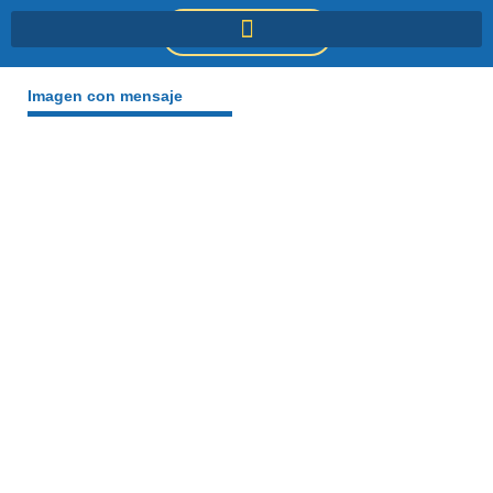
Ir
DONACIONES
al
contenido
Imagen con mensaje