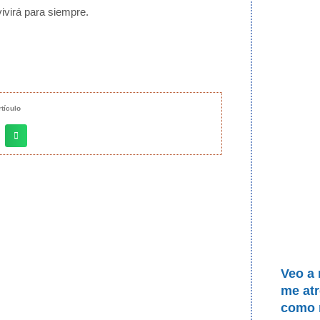
vivirá para siempre.
tículo
Veo a 
me atr
como r