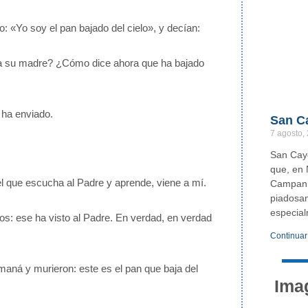
 «Yo soy el pan bajado del cielo», y decían:
 a su madre? ¿Cómo dice ahora que ha bajado
 ha enviado.
San C
7 agosto,
San Caye
que, en 
 el que escucha al Padre y aprende, viene a mí.
Campania
piadosam
especia
ios: ese ha visto al Padre. En verdad, en verdad
Continuar
 maná y murieron: este es el pan que baja del
Ima