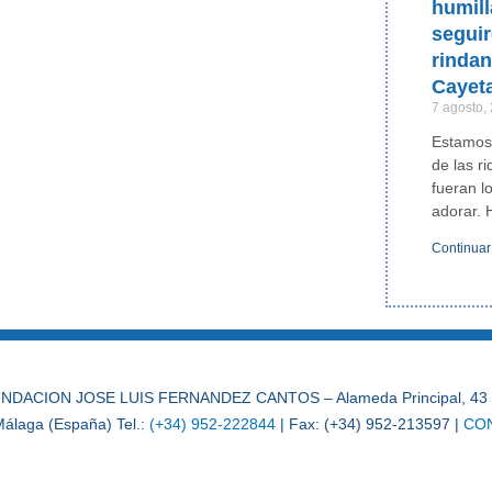
humill
segui
rinda
Cayet
7 agosto,
Estamos
de las r
fueran l
adorar. 
Continuar
NDACION JOSE LUIS FERNANDEZ CANTOS – Alameda Principal, 43 
álaga (España) Tel.:
(+34) 952-222844
| Fax: (+34) 952-213597 |
CO