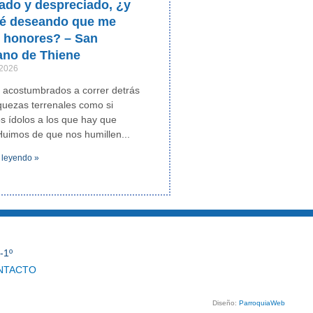
ado y despreciado, ¿y
ré deseando que me
n honores? – San
ano de Thiene
 2026
 acostumbrados a correr detrás
iquezas terrenales como si
os ídolos a los que hay que
Huimos de que nos humillen
 leyendo »
-1º
NTACTO
Diseño:
ParroquiaWeb