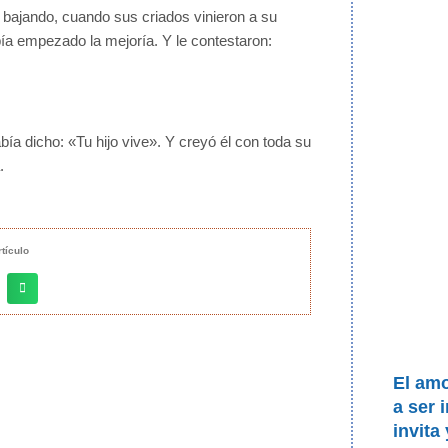
 bajando, cuando sus criados vinieron a su
bía empezado la mejoría. Y le contestaron:
ía dicho: «Tu hijo vive». Y creyó él con toda su
.
tículo
El am
a ser 
invita