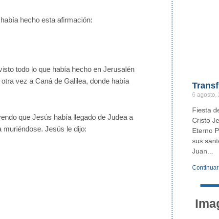
había hecho esta afirmación:
 visto todo lo que había hecho en Jerusalén
ús otra vez a Caná de Galilea, donde había
Transf
6 agosto,
Fiesta d
Oyendo que Jesús había llegado de Judea a
Cristo J
ba muriéndose. Jesús le dijo:
Eterno P
sus sant
Juan
Continuar
Ima