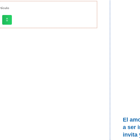
tículo
El am
a ser 
invita