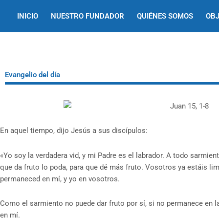
Ir
INICIO
NUESTRO FUNDADOR
QUIÉNES SOMOS
OBJ
al
contenido
Evangelio del día
En aquel tiempo, dijo Jesús a sus discípulos:
«Yo soy la verdadera vid, y mi Padre es el labrador. A todo sarmient
que da fruto lo poda, para que dé más fruto. Vosotros ya estáis li
permaneced en mí, y yo en vosotros.
Como el sarmiento no puede dar fruto por sí, si no permanece en l
en mí.