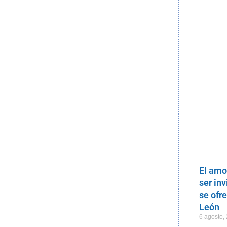
El amo
ser inv
se ofr
León
6 agosto,