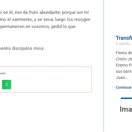
o en él, ése da fruto abundante; porque sin mí
omo el sarmiento, y se seca; luego los recogen
s permanecen en vosotros, pedid lo que
Transf
6 agosto,
seréis discípulos míos.
Fiesta de
Cristo J
Eterno P
sus sant
ículo
Juan
Continuar
Ima