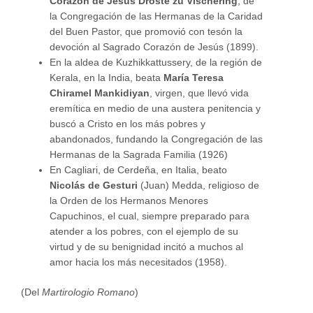
Corazón de Jesús Droste zu Vischering
, de
la Congregación de las Hermanas de la Caridad
del Buen Pastor, que promovió con tesón la
devoción al Sagrado Corazón de Jesús (1899).
En la aldea de Kuzhikkattussery, de la región de
Kerala, en la India, beata
María Teresa
Chiramel Mankidiyan
, virgen, que llevó vida
eremítica en medio de una austera penitencia y
buscó a Cristo en los más pobres y
abandonados, fundando la Congregación de las
Hermanas de la Sagrada Familia (1926)
En Cagliari, de Cerdeña, en Italia, beato
Nicolás de Gesturi
(Juan)
Medda, religioso de
la Orden de los Hermanos Menores
Capuchinos, el cual, siempre preparado para
atender a los pobres, con el ejemplo de su
virtud y de su benignidad incitó a muchos al
amor hacia los más necesitados (1958).
(Del
Martirologio Romano
)