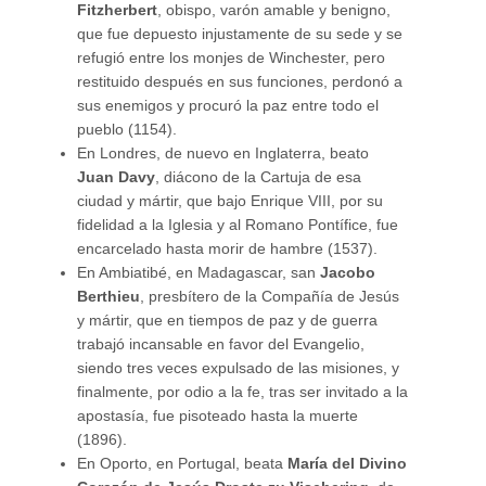
Fitzherbert
, obispo, varón amable y benigno,
que fue depuesto injustamente de su sede y se
refugió entre los monjes de Winchester, pero
restituido después en sus funciones, perdonó a
sus enemigos y procuró la paz entre todo el
pueblo (1154).
En Londres, de nuevo en Inglaterra, beato
Juan Davy
, diácono de la Cartuja de esa
ciudad y mártir, que bajo Enrique VIII, por su
fidelidad a la Iglesia y al Romano Pontífice, fue
encarcelado hasta morir de hambre (1537).
En Ambiatibé, en Madagascar, san
Jacobo
Berthieu
, presbítero de la Compañía de Jesús
y mártir, que en tiempos de paz y de guerra
trabajó incansable en favor del Evangelio,
siendo tres veces expulsado de las misiones, y
finalmente, por odio a la fe, tras ser invitado a la
apostasía, fue pisoteado hasta la muerte
(1896).
En Oporto, en Portugal, beata
María del Divino