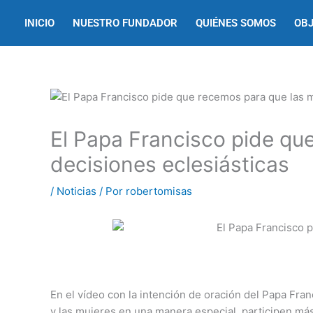
Ir
INICIO
NUESTRO FUNDADOR
QUIÉNES SOMOS
OBJ
al
contenido
El Papa Francisco pide qu
decisiones eclesiásticas
/
Noticias
/ Por
robertomisas
En el vídeo con la intención de oración del Papa Fra
y las mujeres en una manera especial, participen más 