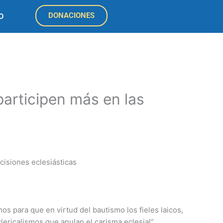
DONACIONES
O
participen más en las
s para que en virtud del bautismo los fieles laicos,
lericalismos que anulan el carisma eclesial”.