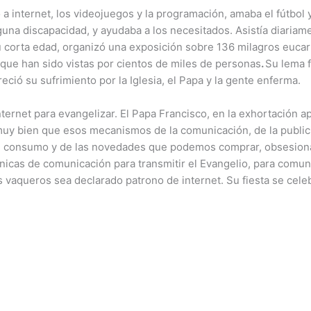
o a internet, los videojuegos y la programación, amaba el fútbol
una discapacidad, y ayudaba a los necesitados. Asistía diariame
su corta edad, organizó una exposición sobre 136 milagros eucarí
que han sido vistas por cientos de miles de personas
.
Su lema 
ció su sufrimiento por la Iglesia, el Papa y la gente enferma.
rnet para evangelizar. El Papa Francisco, en la exhortación apo
a muy bien que esos mecanismos de la comunicación, de la public
 consumo y de las novedades que podemos comprar, obsesionad
cnicas de comunicación para transmitir el Evangelio, para comun
s vaqueros sea declarado patrono de internet. Su fiesta se celeb