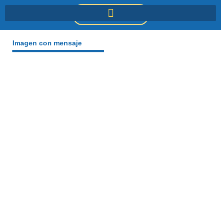
Ir
DONACIONES
al
contenido
Imagen con mensaje