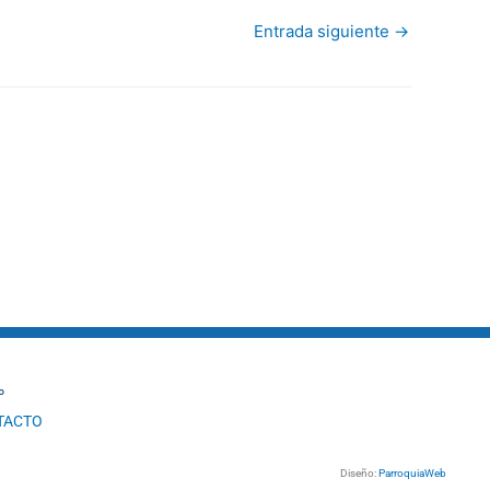
Entrada siguiente
→
º
TACTO
Diseño:
ParroquiaWeb