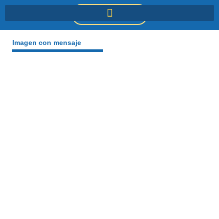
Ir
DONACIONES
al
contenido
Imagen con mensaje