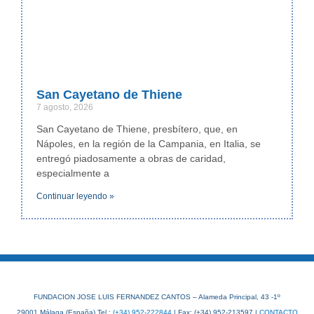
San Cayetano de Thiene
7 agosto, 2026
San Cayetano de Thiene, presbítero, que, en
Nápoles, en la región de la Campania, en Italia, se
entregó piadosamente a obras de caridad,
especialmente a
Continuar leyendo »
FUNDACION JOSE LUIS FERNANDEZ CANTOS – Alameda Principal, 43 -1º
29001 Málaga (España) Tel.:
(+34) 952-222844
| Fax: (+34) 952-213597 |
CONTACTO