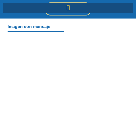
Ir
DONACIONES
al
contenido
Imagen con mensaje