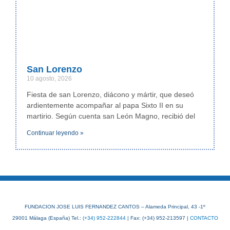
San Lorenzo
10 agosto, 2026
Fiesta de san Lorenzo, diácono y mártir, que deseó
ardientemente acompañar al papa Sixto II en su
martirio. Según cuenta san León Magno, recibió del
Continuar leyendo »
FUNDACION JOSE LUIS FERNANDEZ CANTOS – Alameda Principal, 43 -1º
29001 Málaga (España) Tel.:
(+34) 952-222844
| Fax: (+34) 952-213597 |
CONTACTO