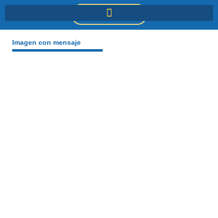
Ir
DONACIONES
al
contenido
Imagen con mensaje