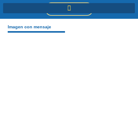
Ir
DONACIONES
al
contenido
Imagen con mensaje