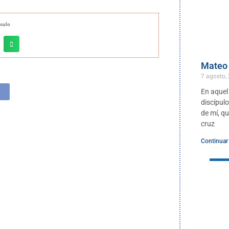
ículo
Mateo 
7 agosto,
En aquel
discípulo
de mí, q
cruz
Continuar