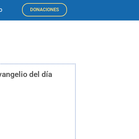
DONACIONES
O
vangelio del día