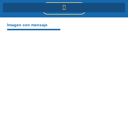
Ir
DONACIONES
al
contenido
Imagen con mensaje