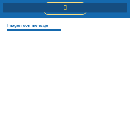
Ir
DONACIONES
al
contenido
Imagen con mensaje