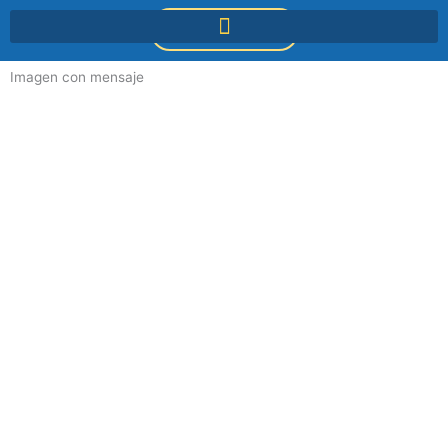
Ir
DONACIONES
al
contenido
Imagen con mensaje