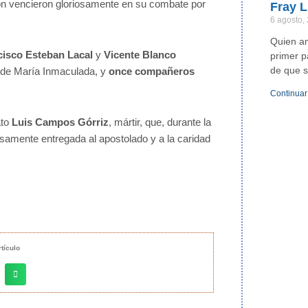
ón vencieron gloriosamente en su combate por
Fray L
6 agosto,
Quien a
cisco Esteban Lacal
y
Vicente Blanco
primer p
de que s
s de María Inmaculada, y
once compañeros
Continuar
ato
Luis Campos Górriz
, mártir, que, durante la
samente entregada al apostolado y a la caridad
tículo