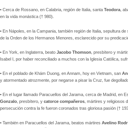
• Cerca de Rossano, en Calabria, región de Italia, santa
Teodora
, ab
en la vida monástica († 980).
• En Nápoles, en la Campania, también región de Italia, sepultura de
de la Orden de los Hermanos Menores, esclarecido por su predicació
• En York, en Inglaterra, beato
Jacobo Thomson
, presbítero y márti
Isabel I, por haber reconciliado a muchos con la Iglesia Católica, sufri
• En el poblado de Khám Duong, en Annam, hoy en Vietnam, san
An
y atormentado atrozmente, por negarse a pisar la Cruz, fue degolla
• En el lugar llamado Paracuellos del Jarama, cerca de Madrid, en 
Gonzalo
, presbítero, y
catorce compañeros
, mártires y religiosos
persecución contra la fe fueron coronados tras gloriosa pasión († 193
• También en Paracuellos del Jarama, beatos mártires
Avelino Rodr