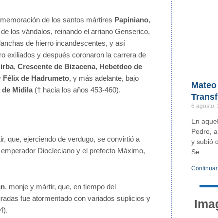
conmemoración de los santos mártires
Papiniano
,
 de los vándalos, reinando el arriano Genserico,
lanchas de hierro incandescentes, y así
o exiliados y después coronaron la carrera de
irba
,
Crescente de Bizacena
,
Hebetdeo de
y
Félix de Hadrumeto
, y más adelante, bajo
Mateo 
 de Midila
(† hacia los años 453-460).
Transf
6 agosto,
En aquel
Pedro, a
tir, que, ejerciendo de verdugo, se convirtió a
y subió 
el emperador Diocleciano y el prefecto Máximo,
Se
Continuar
en
, monje y mártir, que, en tiempo del
radas fue atormentado con variados suplicios y
Ima
4).