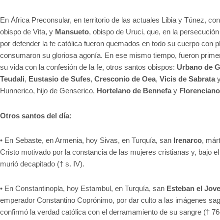
En África Preconsular, en territorio de las actuales Libia y Túnez, 
obispo de Vita, y
Mansueto
, obispo de Uruci, que, en la persecución
por defender la fe católica fueron quemados en todo su cuerpo con p
consumaron su gloriosa agonía. En ese mismo tiempo, fueron primer
su vida con la confesión de la fe, otros santos obispos:
Urbano de G
Teudali
,
Eustasio de Sufes
,
Cresconio de Oea
,
Vicis de Sabrata
Hunnerico, hijo de Genserico,
Hortelano de Bennefa
y
Florenciano
Otros santos del día:
• En Sebaste, en Armenia, hoy Sivas, en Turquía, san
Irenarco
, már
Cristo motivado por la constancia de las mujeres cristianas y, bajo 
murió decapitado († s. IV).
• En Constantinopla, hoy Estambul, en Turquía, san
Esteban el Jov
emperador Constantino Coprónimo, por dar culto a las imágenes sag
confirmó la verdad católica con el derramamiento de su sangre († 76