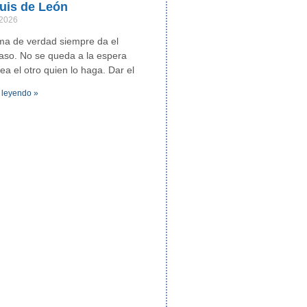
uis de León
 2026
ma de verdad siempre da el
aso. No se queda a la espera
ea el otro quien lo haga. Dar el
 leyendo »