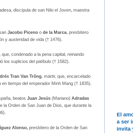
adesa, discípula de san Nilo el Joven, maestra
 san
Jacobo Piceno
o
de la Marca
, presbítero
n y austeridad de vida († 1476).
r, que, condenado a la pena capital, reinando
ó los suplicios del patíbulo († 1582).
drés Tran Van Trông
, mártir, que, encarcelado
do en tiempo del emperador Minh Mang († 1835).
España, beatos
Juan Jesús
(Mariano)
Adradas
 de la Orden de San Juan de Dios, que durante la
6).
El am
a ser 
íguez Alonso,
presbítero de la Orden de San
invita