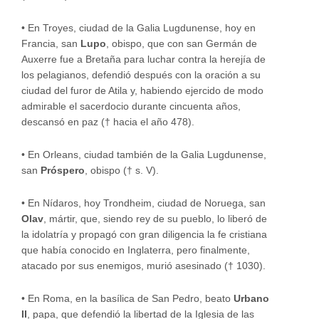
•
En Troyes, ciudad de la Galia Lugdunense, hoy en
Francia, san
Lupo
, obispo, que con san Germán de
Auxerre fue a Bretaña para luchar contra la herejía de
los pelagianos, defendió después con la oración a su
ciudad del furor de Atila y, habiendo ejercido de modo
admirable el sacerdocio durante cincuenta años,
descansó en paz († hacia el año 478).
•
En Orleans, ciudad también de la Galia Lugdunense,
san
Próspero
, obispo († s. V).
•
En Nídaros, hoy Trondheim, ciudad de Noruega, san
Olav
, mártir, que, siendo rey de su pueblo, lo liberó de
la idolatría y propagó con gran diligencia la fe cristiana
que había conocido en Inglaterra, pero finalmente,
atacado por sus enemigos, murió asesinado († 1030).
•
En Roma, en la basílica de San Pedro, beato
Urbano
II
, papa, que defendió la libertad de la Iglesia de las