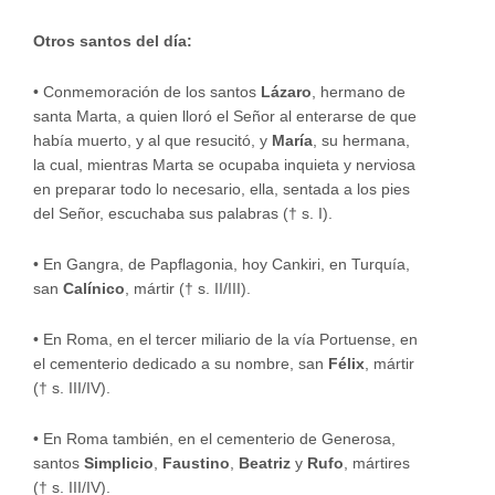
Otros santos del día:
•
Conmemoración de los santos
Lázaro
, hermano de
santa Marta, a quien lloró el Señor al enterarse de que
había muerto, y al que resucitó, y
María
, su hermana,
la cual, mientras Marta se ocupaba inquieta y nerviosa
en preparar todo lo necesario, ella, sentada a los pies
del Señor, escuchaba sus palabras († s. I).
•
En Gangra, de Papflagonia, hoy Cankiri, en Turquía,
san
Calínico
, mártir († s. II/III).
•
En Roma, en el tercer miliario de la vía Portuense, en
el cementerio dedicado a su nombre, san
Félix
, mártir
(† s. III/IV).
•
En Roma también, en el cementerio de Generosa,
santos
Simplicio
,
Faustino
,
Beatriz
y
Rufo
, mártires
(† s. III/IV).