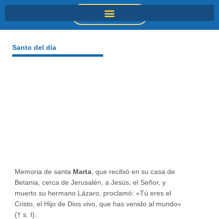
Ir
DONACIONES
al
contenido
Santo del día
Memoria de santa
Marta
, que recibió en su casa de
Betania, cerca de Jerusalén, a Jesús, el Señor, y
muerto su hermano Lázaro, proclamó: «Tú eres el
Cristo, el Hijo de Dios vivo, que has venido al mundo»
(† s. I).