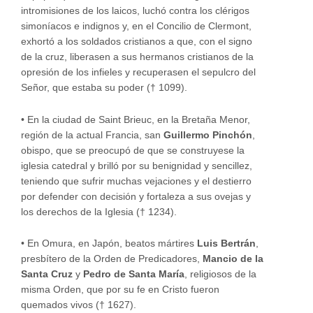
intromisiones de los laicos, luchó contra los clérigos
simoníacos e indignos y, en el Concilio de Clermont,
exhortó a los soldados cristianos a que, con el signo
de la cruz, liberasen a sus hermanos cristianos de la
opresión de los infieles y recuperasen el sepulcro del
Señor, que estaba su poder († 1099).
•
En la ciudad de Saint Brieuc, en la Bretaña Menor,
región de la actual Francia, san
Guillermo Pinchón
,
obispo, que se preocupó de que se construyese la
iglesia catedral y brilló por su benignidad y sencillez,
teniendo que sufrir muchas vejaciones y el destierro
por defender con decisión y fortaleza a sus ovejas y
los derechos de la Iglesia († 1234).
•
En Omura, en Japón, beatos mártires
Luis Bertrán
,
presbítero de la Orden de Predicadores,
Mancio de la
Santa Cruz
y
Pedro de Santa María
, religiosos de la
misma Orden, que por su fe en Cristo fueron
quemados vivos († 1627).