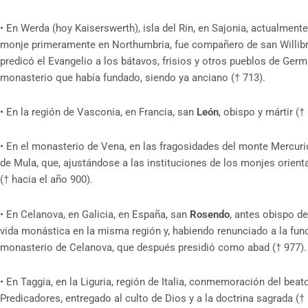
•
En Werda (hoy Kaiserswerth), isla del Rin, en Sajonia, actualment
monje primeramente en Northumbria, fue compañero de san Willibro
predicó el Evangelio a los bátavos, frisios y otros pueblos de Ger
monasterio que había fundado, siendo ya anciano († 713).
•
En la región de Vasconia, en Francia, san
León
, obispo y mártir († 
•
En el monasterio de Vena, en las fragosidades del monte Mercurio,
de Mula, que, ajustándose a las instituciones de los monjes orienta
(† hacia el año 900).
•
En Celanova, en Galicia, en España, san
Rosendo
, antes obispo d
vida monástica en la misma región y, habiendo renunciado a la fun
monasterio de Celanova, que después presidió como abad († 977).
•
En Taggia, en la Liguria, región de Italia, conmemoración del beat
Predicadores, entregado al culto de Dios y a la doctrina sagrada (†