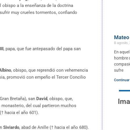
l obispo a la enseñanza de la doctrina
 sufrir muy crueles tormentos, confiando
Mateo 
8 agosto,
III
, papa, que fue antepasado del papa san
En aquel
hombre qu
compasió
lbino
, obispo, que reprendió con vehemencia
sufre
esia, promovió con empeño el Tercer Concilio
Continuar
(Gran Bretaña), san
David
, obispo, que,
Ima
n monasterio, del cual partieron muchos
† hacia el año 601).
n
Siviardo
, abad de Anille († hacia el año 680).