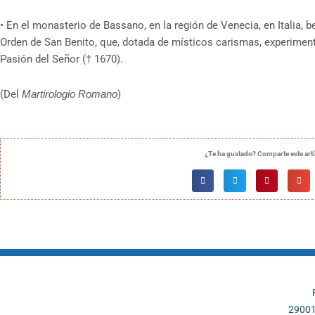
•
En el monasterio de Bassano, en la región de Venecia, en Italia, b
Orden de San Benito, que, dotada de místicos carismas, experimentó
Pasión del Señor († 1670).
(Del
Martirologio Romano
)
¿Te ha gustado? Comparte este art
29001