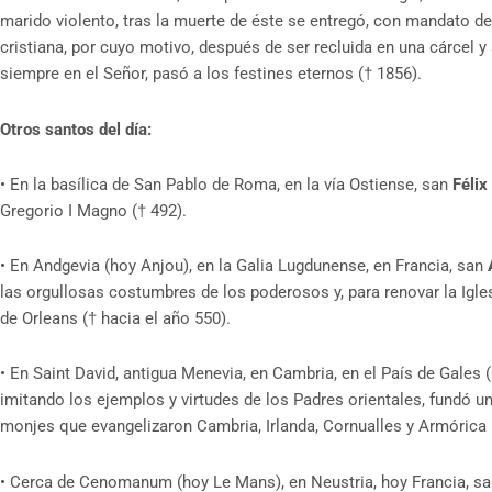
marido violento, tras la muerte de éste se entregó, con mandato de
cristiana, por cuyo motivo, después de ser recluida en una cárcel y
siempre en el Señor, pasó a los festines eternos († 1856).
Otros santos del día:
•
En la basílica de San Pablo de Roma, en la vía Ostiense, san
Félix 
Gregorio I Magno († 492).
•
En Andgevia (hoy Anjou), en la Galia Lugdunense, en Francia, san
A
las orgullosas costumbres de los poderosos y, para renovar la Igl
de Orleans († hacia el año 550).
•
En Saint David, antigua Menevia, en Cambria, en el País de Gales 
imitando los ejemplos y virtudes de los Padres orientales, fundó u
monjes que evangelizaron Cambria, Irlanda, Cornualles y Armórica (
•
Cerca de Cenomanum (hoy Le Mans), en Neustria, hoy Francia, sa