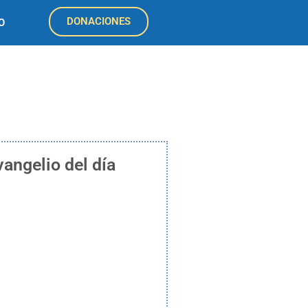
DONACIONES
O
vangelio del día