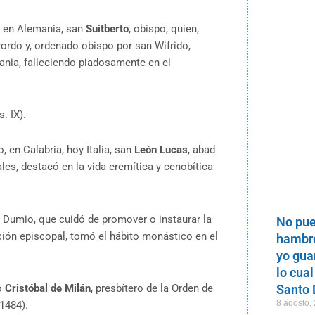
e en Alemania, san
Suitberto
, obispo, quien,
rdo y, ordenado obispo por san Wifrido,
mania, falleciendo piadosamente en el
s. IX).
 en Calabria, hoy Italia, san
León Lucas
, abad
les, destacó en la vida eremítica y cenobítica
e Dumio, que cuidó de promover o instaurar la
No pue
ción episcopal, tomó el hábito monástico en el
hambre
yo gua
lo cual
Santo
o
Cristóbal de Milán
, presbítero de la Orden de
8 agosto,
 1484).