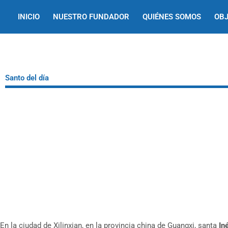
Ir
INICIO
NUESTRO FUNDADOR
QUIÉNES SOMOS
OBJ
al
contenido
Santo del día
En la ciudad de Xilinxian, en la provincia china de Guangxi, santa
In