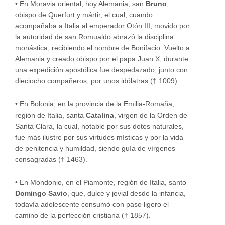
•
En Moravia oriental, hoy Alemania, san
Bruno
,
obispo de Querfurt y mártir, el cual, cuando
acompañaba a Italia al emperador Otón III, movido por
la autoridad de san Romualdo abrazó la disciplina
monástica, recibiendo el nombre de Bonifacio. Vuelto a
Alemania y creado obispo por el papa Juan X, durante
una expedición apostólica fue despedazado, junto con
dieciocho compañeros, por unos idólatras († 1009).
•
En Bolonia, en la provincia de la Emilia-Romaña,
región de Italia, santa
Catalina
, virgen de la Orden de
Santa Clara, la cual, notable por sus dotes naturales,
fue más ilustre por sus virtudes místicas y por la vida
de penitencia y humildad, siendo guía de vírgenes
consagradas († 1463).
•
En Mondonio, en el Piamonte, región de Italia, santo
Domingo Savio
, que, dulce y jovial desde la infancia,
todavía adolescente consumó con paso ligero el
camino de la perfección cristiana († 1857).