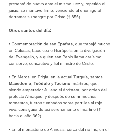
presentó de nuevo ante el mismo juez y, repetido el
juicio, se mantuvo firme, venciendo al enemigo al
derramar su sangre por Cristo († 856).
Otros santos del día:
•
Conmemoración de san
Epafras
, que trabajó mucho
en Colosas, Laodicea e Hierápolis en la divulgación
del Evangelio, y a quien san Pablo llama carísimo
consiervo, concautivo y fiel ministro de Cristo.
•
En Meros, en Frigia, en la actual Turquía, santos
Macedonio
,
Teódulo
y
Taciano
, mártires, que,
siendo emperador Juliano el Apóstata, por orden del
prefecto Almaquio, y después de sufrir muchos
tormentos, fueron tumbados sobre parrillas al rojo
vivo, consiguiendo así serenamente el martirio (†
hacia el año 362).
•
En el monasterio de Annesis, cerca del río Iris, en el