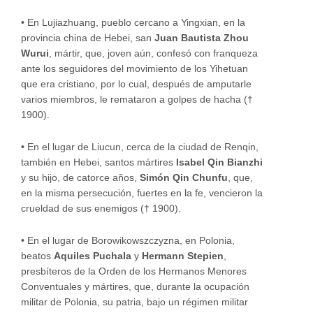
•
En Lujiazhuang, pueblo cercano a Yingxian, en la
provincia china de Hebei, san
Juan Bautista Zhou
Wurui
, mártir, que, joven aún, confesó con franqueza
ante los seguidores del movimiento de los Yihetuan
que era cristiano, por lo cual, después de amputarle
varios miembros, le remataron a golpes de hacha (†
1900).
•
En el lugar de Liucun, cerca de la ciudad de Renqin,
también en Hebei, santos mártires
Isabel Qin Bianzhi
y su hijo, de catorce años,
Simón Qin Chunfu
, que,
en la misma persecución, fuertes en la fe, vencieron la
crueldad de sus enemigos († 1900).
•
En el lugar de Borowikowszczyzna, en Polonia,
beatos
Aquiles Puchala
y
Hermann Stepien
,
presbíteros de la Orden de los Hermanos Menores
Conventuales y mártires, que, durante la ocupación
militar de Polonia, su patria, bajo un régimen militar