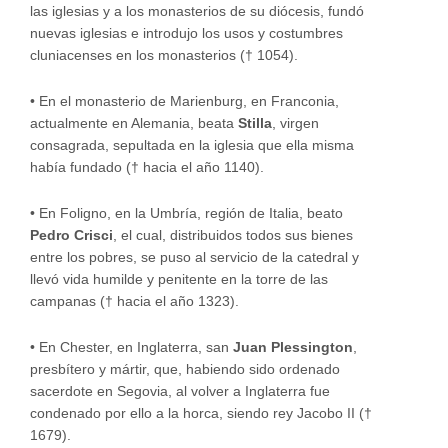
las iglesias y a los monasterios de su diócesis, fundó
nuevas iglesias e introdujo los usos y costumbres
cluniacenses en los monasterios († 1054).
•
En el monasterio de Marienburg, en Franconia,
actualmente en Alemania, beata
Stilla
, virgen
consagrada, sepultada en la iglesia que ella misma
había fundado († hacia el año 1140).
•
En Foligno, en la Umbría, región de Italia, beato
Pedro Crisci
, el cual, distribuidos todos sus bienes
entre los pobres, se puso al servicio de la catedral y
llevó vida humilde y penitente en la torre de las
campanas († hacia el año 1323).
•
En Chester, en Inglaterra, san
Juan Plessington
,
presbítero y mártir, que, habiendo sido ordenado
sacerdote en Segovia, al volver a Inglaterra fue
condenado por ello a la horca, siendo rey Jacobo II (†
1679).