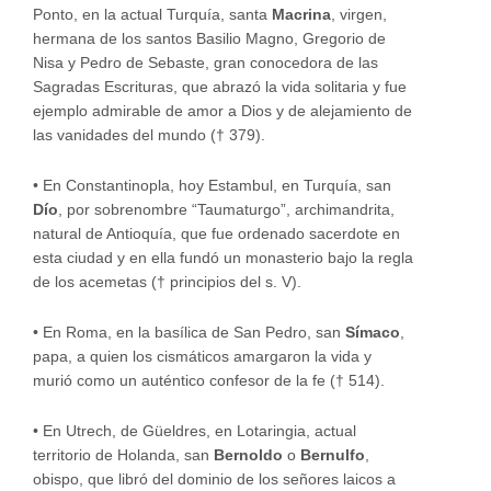
Ponto, en la actual Turquía, santa
Macrina
, virgen,
hermana de los santos Basilio Magno, Gregorio de
Nisa y Pedro de Sebaste, gran conocedora de las
Sagradas Escrituras, que abrazó la vida solitaria y fue
ejemplo admirable de amor a Dios y de alejamiento de
las vanidades del mundo († 379).
•
En Constantinopla, hoy Estambul, en Turquía, san
Dío
, por sobrenombre “Taumaturgo”, archimandrita,
natural de Antioquía, que fue ordenado sacerdote en
esta ciudad y en ella fundó un monasterio bajo la regla
de los acemetas († principios del s. V).
•
En Roma, en la basílica de San Pedro, san
Símaco
,
papa, a quien los cismáticos amargaron la vida y
murió como un auténtico confesor de la fe († 514).
•
En Utrech, de Güeldres, en Lotaringia, actual
territorio de Holanda, san
Bernoldo
o
Bernulfo
,
obispo, que libró del dominio de los señores laicos a