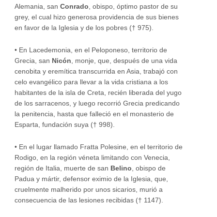
Alemania, san
Conrado
, obispo, óptimo pastor de su
grey, el cual hizo generosa providencia de sus bienes
en favor de la Iglesia y de los pobres († 975).
•
En Lacedemonia, en el Peloponeso, territorio de
Grecia, san
Nicón
, monje, que, después de una vida
cenobita y eremítica transcurrida en Asia, trabajó con
celo evangélico para llevar a la vida cristiana a los
habitantes de la isla de Creta, recién liberada del yugo
de los sarracenos, y luego recorrió Grecia predicando
la penitencia, hasta que falleció en el monasterio de
Esparta, fundación suya († 998).
•
En el lugar llamado Fratta Polesine, en el territorio de
Rodigo, en la región véneta limitando con Venecia,
región de Italia, muerte de san
Belino
, obispo de
Padua y mártir, defensor eximio de la Iglesia, que,
cruelmente malherido por unos sicarios, murió a
consecuencia de las lesiones recibidas († 1147).