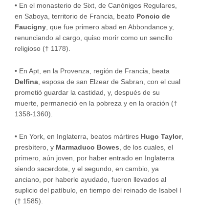
•
En el monasterio de Sixt, de Canónigos Regulares,
en Saboya, territorio de Francia, beato
Poncio de
Faucigny
, que fue primero abad en Abbondance y,
renunciando al cargo, quiso morir como un sencillo
religioso († 1178).
•
En Apt, en la Provenza, región de Francia, beata
Delfina
, esposa de san Elzear de Sabran, con el cual
prometió guardar la castidad, y, después de su
muerte, permaneció en la pobreza y en la oración (†
1358-1360).
•
En York, en Inglaterra, beatos mártires
Hugo Taylor
,
presbítero, y
Marmaduco Bowes
, de los cuales, el
primero, aún joven, por haber entrado en Inglaterra
siendo sacerdote, y el segundo, en cambio, ya
anciano, por haberle ayudado, fueron llevados al
suplicio del patíbulo, en tiempo del reinado de Isabel I
(† 1585).