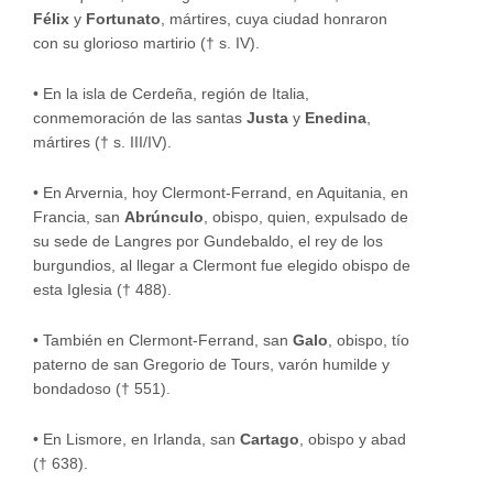
Félix
y
Fortunato
, mártires, cuya ciudad honraron
con su glorioso martirio († s. IV).
•
En la isla de Cerdeña, región de Italia,
conmemoración de las santas
Justa
y
Enedina
,
mártires († s. III/IV).
•
En Arvernia, hoy Clermont-Ferrand, en Aquitania, en
Francia, san
Abrúnculo
, obispo, quien, expulsado de
su sede de Langres por Gundebaldo, el rey de los
burgundios, al llegar a Clermont fue elegido obispo de
esta Iglesia († 488).
•
También en Clermont-Ferrand, san
Galo
, obispo, tío
paterno de san Gregorio de Tours, varón humilde y
bondadoso († 551).
•
En Lismore, en Irlanda, san
Cartago
, obispo y abad
(† 638).