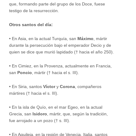
que, formando parte del grupo de los Doce, fuese
testigo de la resurrección.
Otros santos del día:
•
En Asia, en la actual Turquía, san
Máximo
, mártir
durante la persecución bajo el emperador Decio y de
quien se dice que murió lapidado († hacia el año 250).
•
En Cimiez, en la Provenza, actualmente en Francia,
san
Poncio
, mártir († hacia el s. III).
•
En Siria, santos
Víctor
y
Corona
, compañeros
mártires († hacia el s. III).
•
En la isla de Quío, en el mar Egeo, en la actual
Grecia, san
Isidoro
, mártir, que, según la tradición,
fue arrojado a un pozo († s. III).
•
En Aquileia, en la región de Venecia, Italia, santos